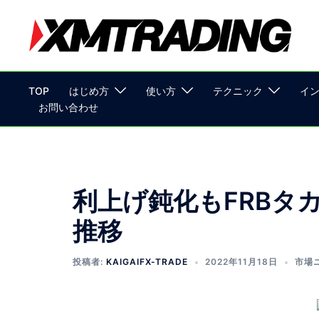
TOP
はじめ方
使い方
テクニック
イ
お問い合わせ
利上げ鈍化もFRBタ
推移
投稿者:
KAIGAIFX-TRADE
2022年11月18日
市場