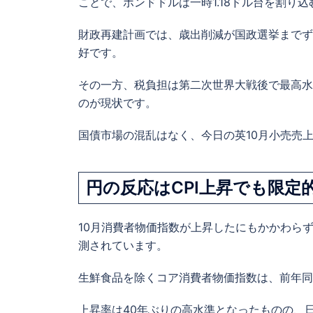
ことで、ポンドドルは一時1.18ドル台を割り
財政再建計画では、歳出削減が国政選挙までず
好です。
その一方、税負担は第二次世界大戦後で最高水
のが現状です。
国債市場の混乱はなく、今日の英10月小売売
円の反応は
CPI上昇でも限定
10月消費者物価指数が上昇したにもかかわら
測されています。
生鮮食品を除くコア消費者物価指数は、前年同月
上昇率は40年ぶりの高水準となったものの、