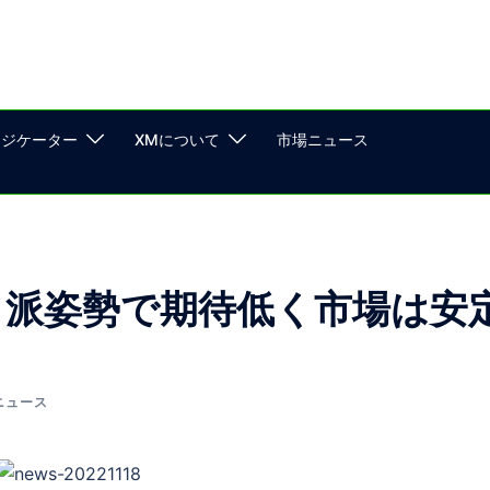
ンジケーター
XMについて
市場ニュース
カ派姿勢で期待低く市場は安
ニュース