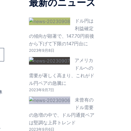
最新のニュース
ドル円は
利益確定
の傾向が顕著で、147.70円前後
から下げて下限の147円台に
2023年9月8日
アメリカ
ドルへの
需要が著しく高まり、これがド
ル円ペアの急騰に
2023年9月7日
準
未曾有の
ドル需要
の急増の中で、ドル円通貨ペア
は堅調な上昇トレンド
。
2023年9月6日