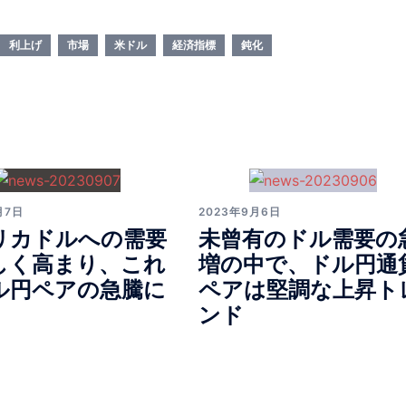
利上げ
市場
米ドル
経済指標
鈍化
月7日
2023年9月6日
リカドルへの需要
未曾有のドル需要の
しく高まり、これ
増の中で、ドル円通
ル円ペアの急騰に
ペアは堅調な上昇ト
ンド