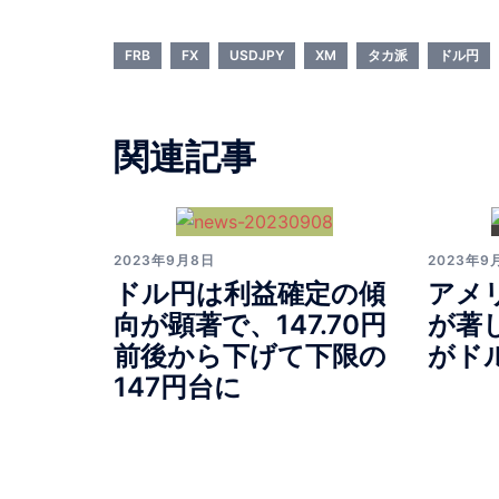
FRB
FX
USDJPY
XM
タカ派
ドル円
関連記事
2023年9月8日
2023年9
ドル円は利益確定の傾
アメ
向が顕著で、147.70円
が著
前後から下げて下限の
がド
147円台に