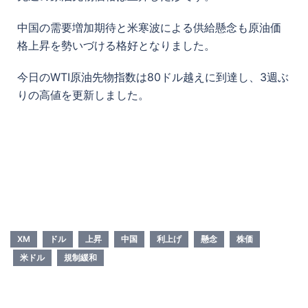
中国の需要増加期待と米寒波による供給懸念も原油価
格上昇を勢いづける格好となりました。
今日のWTI原油先物指数は80ドル越えに到達し、3週ぶ
りの高値を更新しました。
XM
ドル
上昇
中国
利上げ
懸念
株価
米ドル
規制緩和