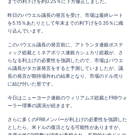
までの利下げを約0.25％に下方修正しました。
昨日のパウエル議長の発言を受け、市場は最終レート
を5.15％あたりとして年末までの利下げを0.35％に織
り込んでいます。
このパウエル議長の発言前に、アトランタ連銀ボステ
ィック総裁とミネアポリス連銀カシュカリ総裁が、さ
らなる利上げの必要性を強調したので、市場はパウエ
ル議長がタカ派発言をすると予測していましたが、議
長の発言が期待場外れの結果となり、市場のドル売り
に結び付いた形です。
今日はニューヨーク連銀のウィリアムズ総裁とFRBウォ
ーラー理事の講演が続きます。
さらに多くのFRBメンバーが利上げの必要性を強調した
としたら、米ドルの復活となる可能性がありますが、
来週の米CPI指数は減速が予想され、長期的な米ドルの