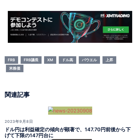
FRB
FRB議長
XM
ドル高
パウエル
上昇
米株価
関連記事
2023年9月8日
ドル円は利益確定の傾向が顕著で、147.70円前後から下
げて下限の147円台に