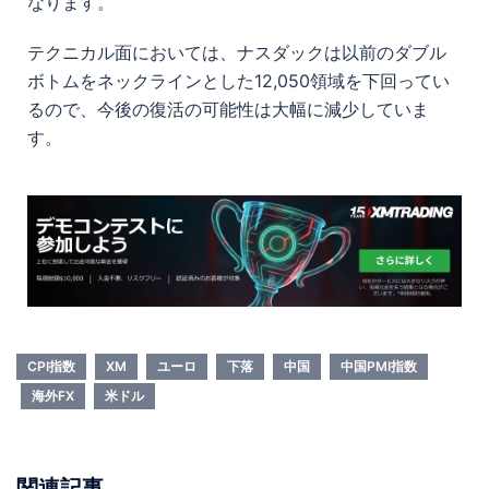
なります。
テクニカル面においては、ナスダックは以前のダブル
ボトムをネックラインとした12,050領域を下回ってい
るので、今後の復活の可能性は大幅に減少していま
す。
CPI指数
XM
ユーロ
下落
中国
中国PMI指数
海外FX
米ドル
関連記事