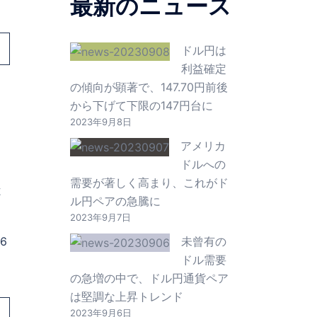
最新のニュース
ドル円は
利益確定
の傾向が顕著で、147.70円前後
から下げて下限の147円台に
2023年9月8日
アメリカ
ドルへの
需要が著しく高まり、これがド
億
ル円ペアの急騰に
2023年9月7日
6
未曾有の
ドル需要
の急増の中で、ドル円通貨ペア
は堅調な上昇トレンド
2023年9月6日