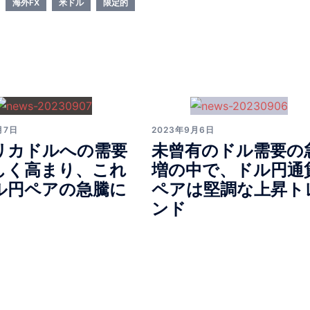
海外FX
米ドル
限定的
月7日
2023年9月6日
リカドルへの需要
未曾有のドル需要の
しく高まり、これ
増の中で、ドル円通
ル円ペアの急騰に
ペアは堅調な上昇ト
ンド