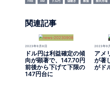
FRB
XM
ドル円
値動き
株価
株式市場
関連記事
2023年9月8日
2023年9
ドル円は利益確定の傾
アメ
向が顕著で、147.70円
が著
前後から下げて下限の
がド
147円台に