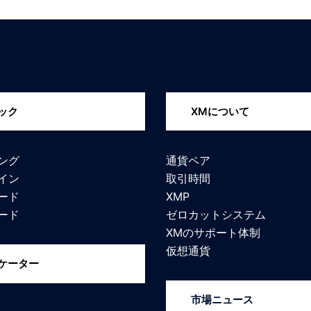
ック
XMについて
ング
通貨ペア
イン
取引時間
ード
XMP
ード
ゼロカットシステム
XMのサポート体制
仮想通貨
ケーター
市場ニュース