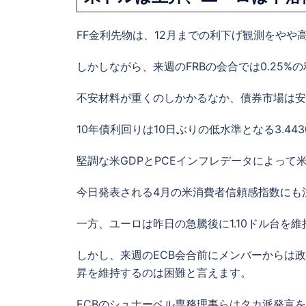
FF金利先物は、12月までの利下げ観測をや
しかしながら、来週のFRBの会合では0.25
不安材料が重くのしかかるなか、債券市場は安
10年債利回りは10日ぶりの低水準となる3.4
堅調な米GDPとPCEインフレデータによっ
今日発表される4月の米消費者信頼感指数にも
一方、ユーロは昨日の急騰後に1.10ドル台を
しかし、来週のECB会合前にメンバーからは
昇を維持するのは困難と言えます。
ECBのシュナーベル専務理事らはタカ派発言