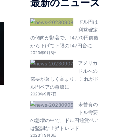
最新のニュース
ドル円は
利益確定
の傾向が顕著で、147.70円前後
から下げて下限の147円台に
2023年9月8日
アメリカ
ドルへの
需要が著しく高まり、これがド
ル円ペアの急騰に
2023年9月7日
未曾有の
ドル需要
の急増の中で、ドル円通貨ペア
は堅調な上昇トレンド
2023年9月6日