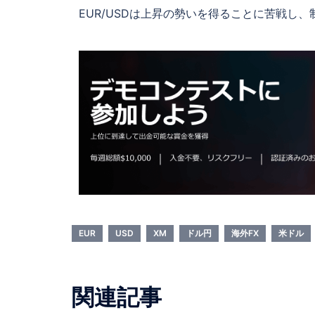
EUR/USDは上昇の勢いを得ることに苦戦し、
EUR
USD
XM
ドル円
海外FX
米ドル
関連記事