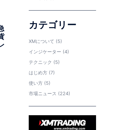
カテゴリー
急
貨
XMについて
(5)
レ
インジケーター
(4)
テクニック
(5)
はじめ方
(7)
使い方
(5)
市場ニュース
(224)