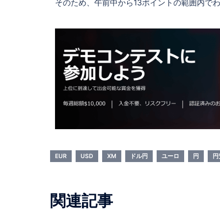
そのため、午前中から13ポイントの範囲内で
EUR
USD
XM
ドル円
ユーロ
円
円
関連記事