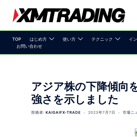
TOP
はじめ方
使い方
テクニック
イ
お問い合わせ
アジア株の下降傾向
強さを示しました
投稿者:
KAIGAIFX-TRADE
2023年7月7日
市場ニ