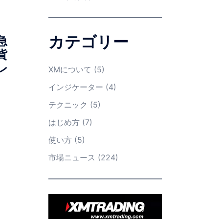
カテゴリー
急
貨
レ
XMについて
(5)
インジケーター
(4)
テクニック
(5)
はじめ方
(7)
使い方
(5)
市場ニュース
(224)