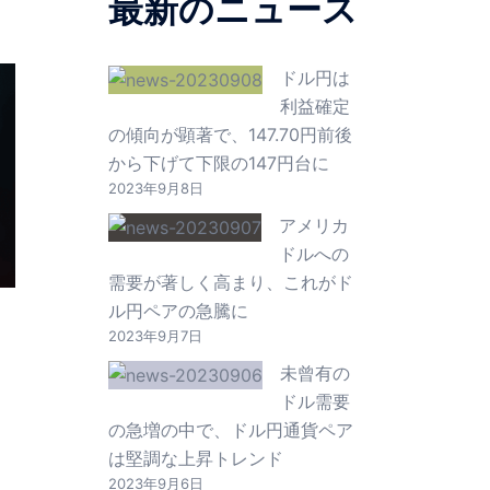
最新のニュース
ドル円は
利益確定
の傾向が顕著で、147.70円前後
から下げて下限の147円台に
2023年9月8日
アメリカ
ドルへの
需要が著しく高まり、これがド
ル円ペアの急騰に
2023年9月7日
未曾有の
ドル需要
の急増の中で、ドル円通貨ペア
は堅調な上昇トレンド
2023年9月6日