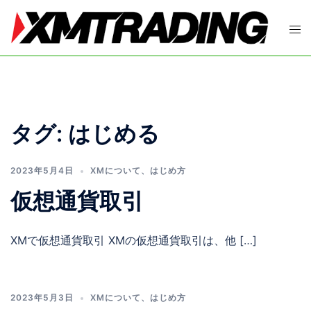
コ
ン
ト
テ
グ
ン
ル
ツ
メ
へ
ニ
ス
ュ
タグ:
はじめる
キ
ー
ッ
プ
2023年5月4日
XMについて
、
はじめ方
仮想通貨取引
XMで仮想通貨取引 XMの仮想通貨取引は、他 […]
2023年5月3日
XMについて
、
はじめ方