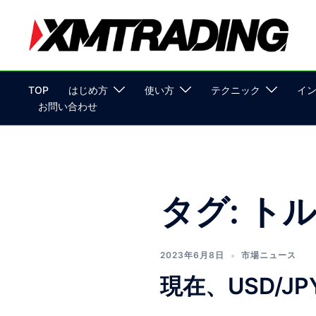
コ
ン
テ
ン
ツ
TOP
はじめ方
使い方
テクニック
イ
へ
お問い合わせ
ス
キ
ッ
プ
タグ:
ト
2023年6月8日
市場ニュース
現在、USD/