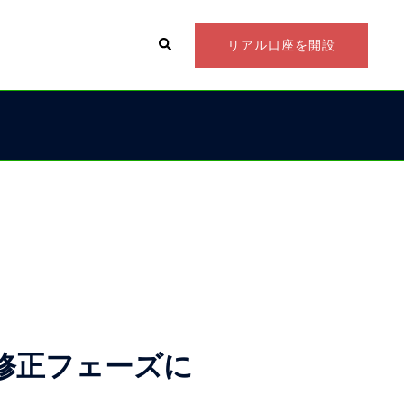
検
リアル口座を開設
索
、修正フェーズに