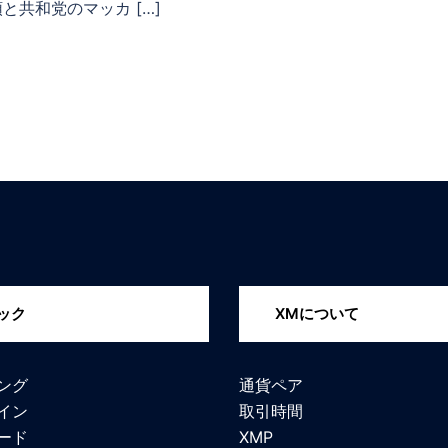
共和党のマッカ […]
ック
XMについて
ング
通貨ペア
イン
取引時間
ード
XMP