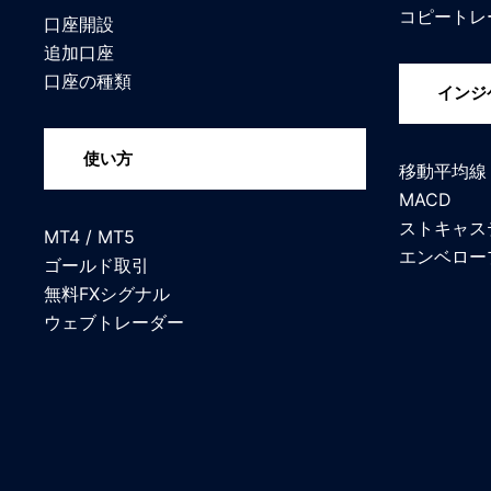
コピートレ
口座開設
追加口座
口座の種類
インジ
使い方
移動平均線
MACD
ストキャス
MT4 / MT5
エンベロー
ゴールド取引
無料FXシグナル
ウェブトレーダー