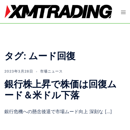
コ
ン
ト
テ
グ
ン
ル
ツ
メ
へ
ニ
ス
ュ
タグ:
ムード回復
キ
ー
ッ
プ
2023年3月28日
市場ニュース
銀行株上昇で株価は回復ム
ード＆米ドル下落
銀行危機への懸念後退で市場ムード向上 深刻な […]