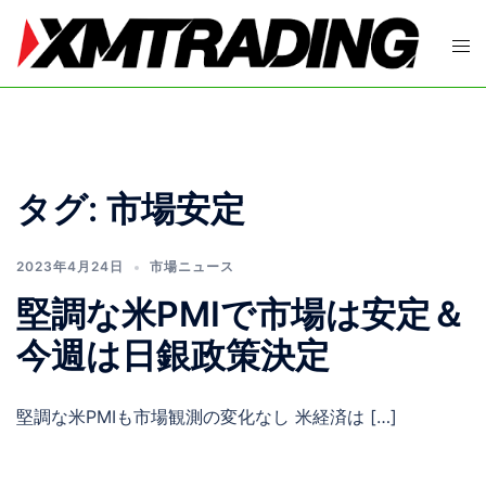
コ
ン
ト
テ
グ
ン
ル
ツ
メ
へ
ニ
ス
ュ
タグ:
市場安定
キ
ー
ッ
プ
2023年4月24日
市場ニュース
堅調な米PMIで市場は安定＆
今週は日銀政策決定
堅調な米PMIも市場観測の変化なし 米経済は […]