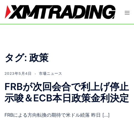
コ
ン
ト
テ
グ
ン
ル
ツ
メ
へ
ニ
ス
ュ
タグ:
政策
キ
ー
ッ
プ
2023年5月4日
市場ニュース
FRBが次回会合で利上げ停止
示唆＆ECB本日政策金利決定
FRBによる方向転換の期待で米ドル続落 昨日 […]