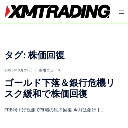
コ
ン
ト
テ
グ
ン
ル
ツ
メ
へ
ニ
ス
ュ
タグ:
株価回復
キ
ー
ッ
プ
2023年3月21日
市場ニュース
ゴールド下落＆銀行危機リ
スク緩和で株価回復
FRB利下げ観測で市場の秩序回復 今月は銀行 […]