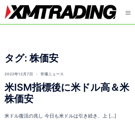
コ
ン
ト
テ
グ
ン
ル
ツ
メ
へ
ニ
ス
ュ
タグ:
株価安
キ
ー
ッ
プ
2022年12月7日
市場ニュース
米ISM指標後に米ドル高＆米
株価安
米ドル復活の兆し 今日も米ドルは引き続き、上 […]