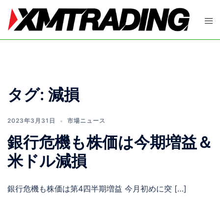
コ
ン
ト
テ
グ
ン
ル
ツ
メ
へ
ニ
ス
ュ
タグ:
減損
キ
ー
ッ
プ
2023年3月31日
市場ニュース
銀行危機も株価は今期増益＆
米ドル減損
銀行危機も株価は第4四半期増益 今月初めに突 […]