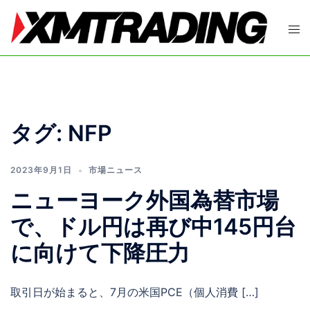
コ
ン
ト
テ
グ
ン
ル
ツ
メ
へ
ニ
ス
ュ
タグ:
NFP
キ
ー
ッ
プ
2023年9月1日
市場ニュース
ニューヨーク外国為替市場
で、ドル円は再び中145円台
に向けて下降圧力
取引日が始まると、7月の米国PCE（個人消費 […]