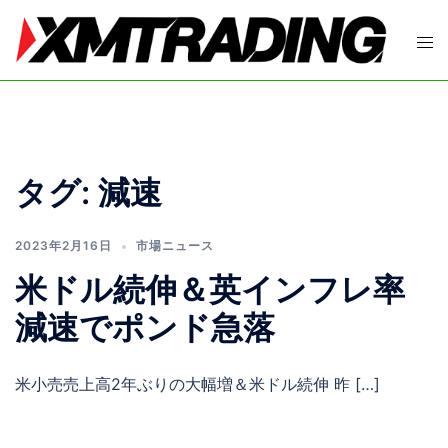
コ
ン
ト
テ
グ
ン
ル
ツ
メ
へ
ニ
ス
ュ
タグ:
減速
キ
ー
ッ
プ
2023年2月16日
市場ニュース
米ドル続伸＆英インフレ率
減速でポンド急落
米小売売上高2年ぶりの大幅増＆米ドル続伸 昨 […]