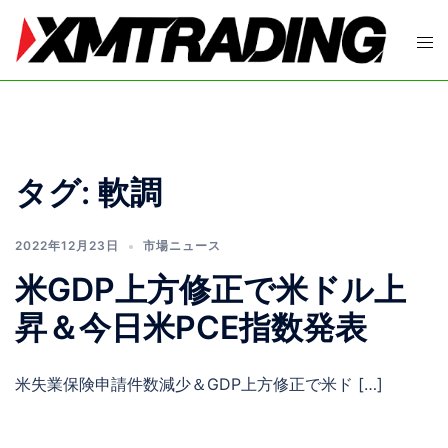
コ
ン
ト
テ
グ
ン
ル
ツ
メ
へ
ニ
ス
ュ
タグ:
軟調
キ
ー
ッ
プ
2022年12月23日
市場ニュース
米GDP上方修正で米ドル上
昇＆今日米PCE指数発表
米失業保険申請件数減少＆GDP上方修正で米ド […]