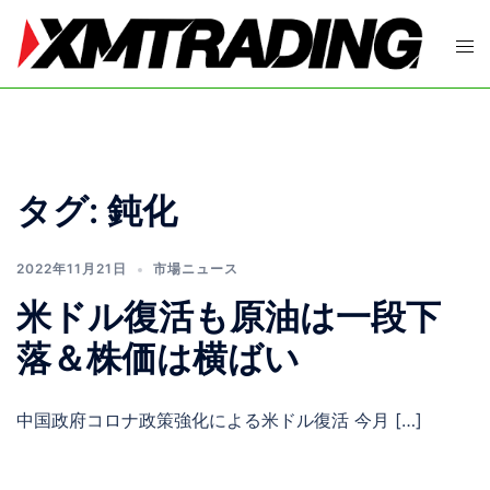
コ
ン
ト
テ
グ
ン
ル
ツ
メ
へ
ニ
ス
ュ
タグ:
鈍化
キ
ー
ッ
プ
2022年11月21日
市場ニュース
米ドル復活も原油は一段下
落＆株価は横ばい
中国政府コロナ政策強化による米ドル復活 今月 […]