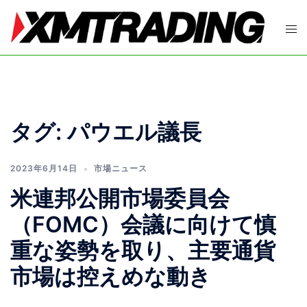
コ
ン
ト
テ
グ
ン
ル
ツ
メ
へ
ニ
ス
ュ
タグ:
パウエル議長
キ
ー
ッ
プ
2023年6月14日
市場ニュース
米連邦公開市場委員会
（FOMC）会議に向けて慎
重な姿勢を取り、主要通貨
市場は控えめな動き