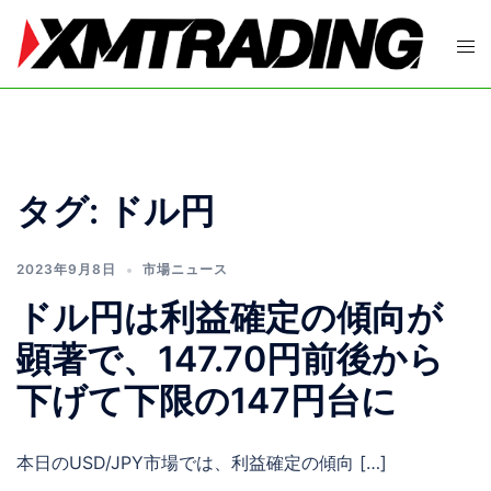
コ
ン
ト
テ
グ
ン
ル
ツ
メ
へ
ニ
ス
ュ
タグ:
ドル円
キ
ー
ッ
プ
2023年9月8日
市場ニュース
ドル円は利益確定の傾向が
顕著で、147.70円前後から
下げて下限の147円台に
本日のUSD/JPY市場では、利益確定の傾向 […]