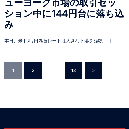
ューヨーク市場の取引セッ
ション中に144円台に落ち込
み
本日、米ドル/円為替レートは大きな下落を経験 […]
投
1
2
…
13
>
稿
ナ
ビ
ゲ
ー
シ
ョ