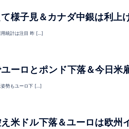
えて様子見＆カナダ中銀は利上
統計は注目 昨 […]
でユーロとポンド下落＆今日米
姿勢もユーロ下 […]
控え米ドル下落＆ユーロは欧州