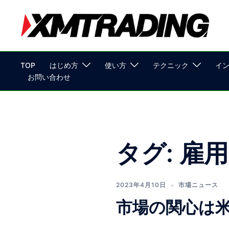
コ
ン
テ
ン
ツ
TOP
はじめ方
使い方
テクニック
イ
へ
お問い合わせ
ス
キ
ッ
プ
タグ:
雇用
2023年4月10日
市場ニュース
市場の関心は米