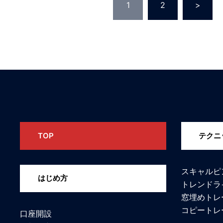
投
1
2
>
稿
ナ
ビ
ゲ
ー
シ
TOP
テクニ
ョ
スキャルピ
ン
はじめ方
トレンドラ
窓埋めトレ
コピートレ
口座開設