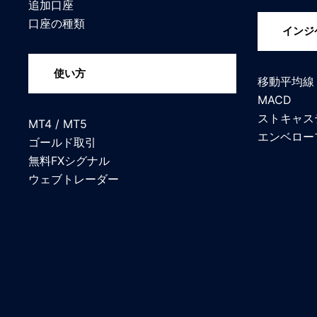
追加口座
口座の種類
インジ
使い方
移動平均線
MACD
ストキャス
MT4 / MT5
エンベロー
ゴールド取引
無料FXシグナル
ウェブトレーダー