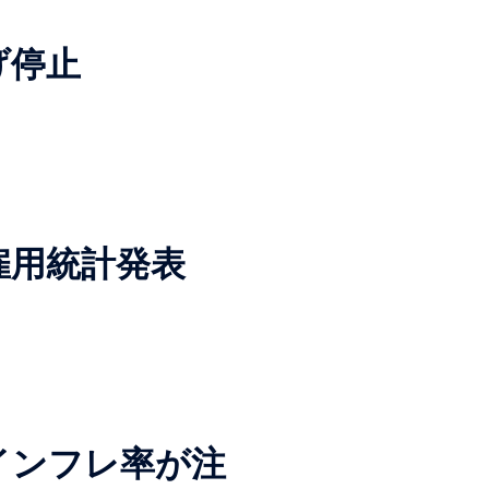
げ停止
雇用統計発表
インフレ率が注